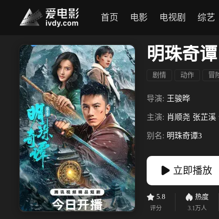
首页
电影
电视剧
综艺
明珠奇谭
剧情
动作
冒
导演:
王骏晔
主演:
肖顺尧
张芷溪
别名:
明珠奇谭3
立即播放
5.8
热度
评分
3.1万
人