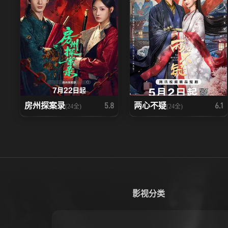
房州探案录
两心不疑
5.8
6.1
(24全)
(24全)
影视分类