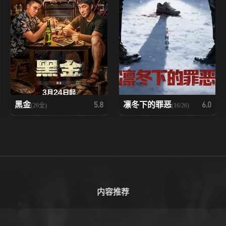
黑金
凛冬下的罪恶
5.8
6.0
(26全)
(16/26)
内容推荐