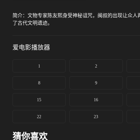
简介：
文物专家陈友熙身受神秘诅咒，闽叔的出现让众人
了古代文明遗迹。
爱电影
播放器
1
2
8
9
15
16
22
23
猜你喜欢