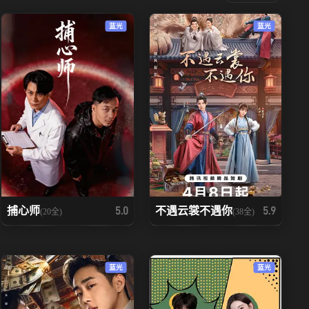
蓝光
蓝光
捕心师
不遇云裳不遇你
5.0
5.9
(20全)
(38全)
蓝光
蓝光