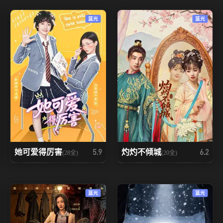
蓝光
蓝光
她可爱得厉害
灼灼不倾城
5.9
6.2
(28全)
(20全)
蓝光
蓝光