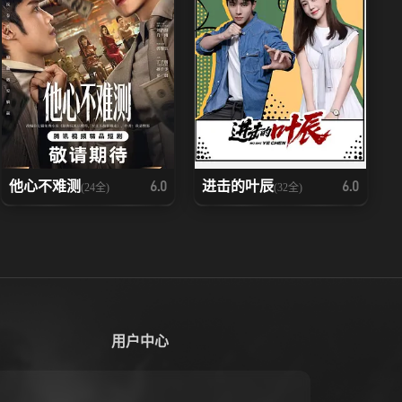
他心不难测
进击的叶辰
6.0
6.0
(24全)
(32全)
用户中心