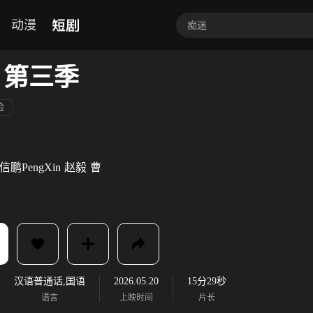
短剧
动漫
 第三季
险
信鹏PengXin
赵毅
曹
汉语普通话,国语
2026.05.20
15分29秒
语言
上映时间
片长