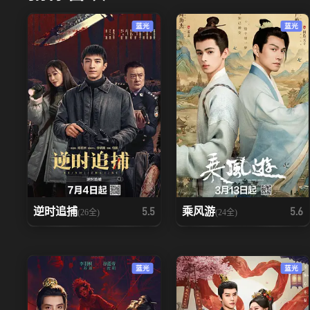
蓝光
蓝光
逆时追捕
乘风游
5.5
5.6
(26全)
(24全)
蓝光
蓝光