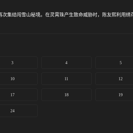
再次集结闯雪山秘境。在灵霄珠产生致命威胁时，陈友熙利用绣
3
4
5
10
11
12
17
18
19
24