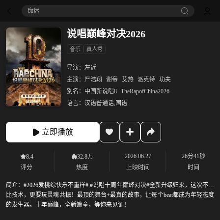
痴迷
说唱巅峰对决2026
音乐
真人秀
导演：
左近
主演：
严浩翔
谢帝
艾热
派克特
功夫
别名：
中国新说唱8
TheRapofChina2026
语言：
汉语普通话,国语
立即播放
2026.06.27
26分41秒
8.4
32.8万
评分
热度
上映时间
时间
简介：
#2026爱桃综快乐不重样# #说唱十周年巅峰对决#全新升级归来，这次不止
比技术，更要玩灵魂共振！最顶的舞台+最真的故事，让每个beat都成为年轻态度
的发生器。十年巅峰，全新篇章，等你来见证！