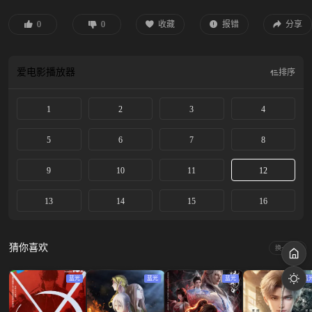
之力。然而，神雷之力意外惊动了沉睡多年的冰火双珠，好友苏柔苏美为救楚枫
被双珠 夺舍，危在旦夕。为救好友，楚枫踏上万妖山寻宝之路，誓要以此救出紫
0
0
收藏
报错
分享
袍界灵师妖猴王，搭救二苏。 途中，楚枫结识皇朝少年姜无殇，重遇天赐神体又
身世神秘的少女紫铃，并终于和名震天下的同宗师兄——“翼盟”创始人张天翼相
认。 最终，在蛋蛋、紫铃、姜无殇、张天翼等人的肝胆相照和自身实力的不断提
爱电影
播放器
排序
升下，楚枫寻得修罗鬼斧、救出妖猴王、成功搭救二苏，识破凌云宗主燕扬天的
阴谋，最终力挽狂澜、化解九州危机。并为解开自己的身份谜团，踏上更广大的
东方海域......
1
2
3
4
5
6
7
8
9
10
11
12
13
14
15
16
猜你喜欢
换一换
蓝光
蓝光
蓝光
蓝