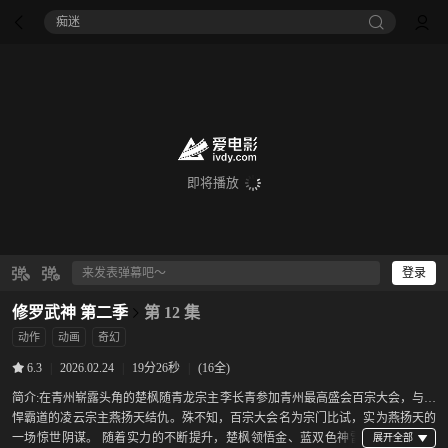
痴迷
即将播放
登录
修罗武神 第二季
第 12 集
动作
动画
奇幻
|
2026.02.24
|
19分26秒
|
(16全)
6.3
简介:
在青州崭露头角的楚枫随青龙宗主李长青参加青州最高盛会百宗大会，与强
悍霸道的凌云宗主燕扬天结仇。殊不知，百宗大会名为宗门比试，实为燕扬天的
一场惊世阴谋。 随着实力的不断提升，楚枫领悟金、蓝双色神雷